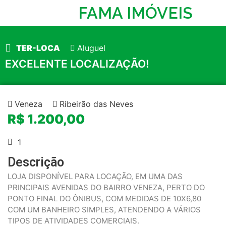
FAMA IMÓVEIS
TER-LOCA
Aluguel
EXCELENTE LOCALIZAÇÃO!
Veneza
Ribeirão das Neves
R$ 1.200,00
1
Descrição
LOJA DISPONÍVEL PARA LOCAÇÃO, EM UMA DAS
PRINCIPAIS AVENIDAS DO BAIRRO VENEZA, PERTO DO
PONTO FINAL DO ÔNIBUS, COM MEDIDAS DE 10X6,80
COM UM BANHEIRO SIMPLES, ATENDENDO A VÁRIOS
TIPOS DE ATIVIDADES COMERCIAIS.