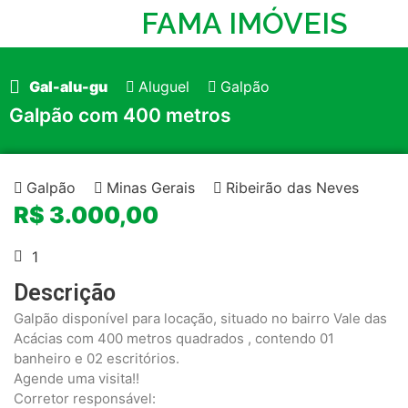
FAMA IMÓVEIS
Gal-alu-gu
Aluguel
Galpão
Galpão com 400 metros
Galpão
Minas Gerais
Ribeirão das Neves
R$ 3.000,00
1
Descrição
Galpão disponível para locação, situado no bairro Vale das
Acácias com 400 metros quadrados , contendo 01
banheiro e 02 escritórios.
Agende uma visita!!
Corretor responsável: