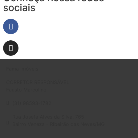
sociais
Fama Imóveis
CORRETOR RESPONSÁVEL
Fausto Marcolino
(31) 98593-1782
Rua Josefa Alves da Silva, 765
Bairro Veneza - Ribeirão das Neves/MG